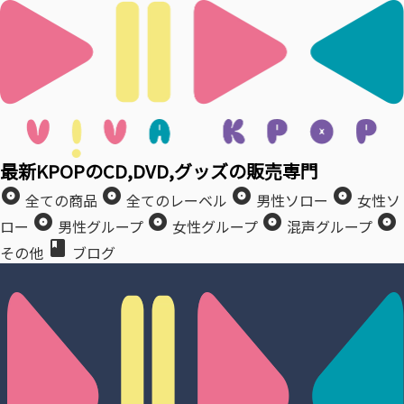
最新KPOPのCD,DVD,グッズの販売専門
album
album
album
album
全ての商品
全てのレーベル
男性ソロー
女性ソ
album
album
album
album
ロー
男性グループ
女性グループ
混声グループ
book
その他
ブログ