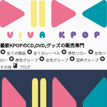
最新KPOPのCD,DVD,グッズの販売専門
album
album
album
album
全ての商品
全てのレーベル
男性ソロー
女性ソ
album
album
album
album
ロー
男性グループ
女性グループ
混声グループ
book
その他
ブログ