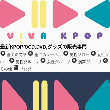
最新KPOPのCD,DVD,グッズの販売専門
album
album
album
album
全ての商品
全てのレーベル
男性ソロー
女性ソ
album
album
album
album
ロー
男性グループ
女性グループ
混声グループ
book
その他
ブログ