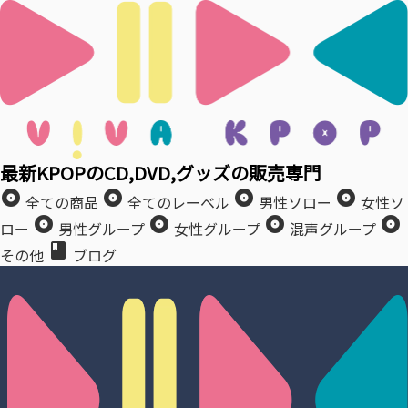
最新KPOPのCD,DVD,グッズの販売専門
album
album
album
album
全ての商品
全てのレーベル
男性ソロー
女性ソ
album
album
album
album
ロー
男性グループ
女性グループ
混声グループ
book
その他
ブログ