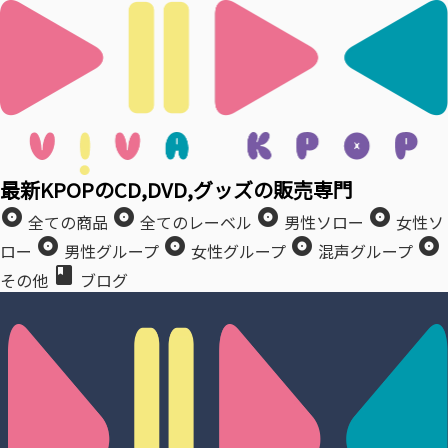
最新KPOPのCD,DVD,グッズの販売専門
album
album
album
album
全ての商品
全てのレーベル
男性ソロー
女性ソ
album
album
album
album
ロー
男性グループ
女性グループ
混声グループ
book
その他
ブログ