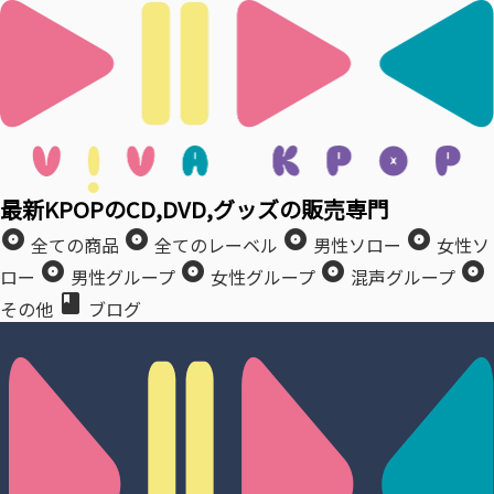
最新KPOPのCD,DVD,グッズの販売専門
album
album
album
album
全ての商品
全てのレーベル
男性ソロー
女性ソ
album
album
album
album
ロー
男性グループ
女性グループ
混声グループ
book
その他
ブログ