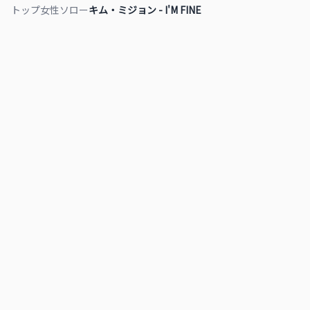
トップ
女性ソロー
キム・ミジョン - I'M FINE